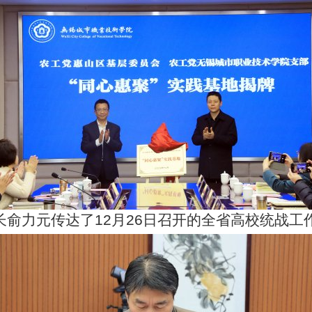
长俞力元传达了
12
月
26
日召开的全省高校统战工