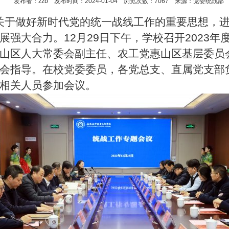
发布者：zzb
发布时间：2024-01-04
浏览次数：7067
来源：党委统战部
关于做好新时代党的统一战线工作的重要思想，进
展强大合力。
12
月
29
日下午，学校召开
2023
年
山区人大常委会副主任、农工党惠山区基层委员
会指导。在校党委委员，各党总支、直属党支部
相关人员参加会议。